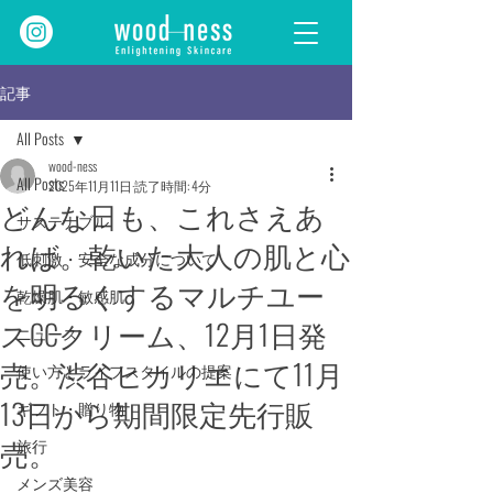
記事
All Posts
wood-ness
All Posts
2025年11月11日
読了時間: 4分
どんな日も、これさえあ
サステナブル
れば。乾いた大人の肌と心
低刺激・安全な成分について
を明るくするマルチユー
乾燥肌・敏感肌
スCCクリーム、12月1日発
ニュース
売。渋谷ヒカリエにて11月
使い方とライフスタイルの提案
13日から期間限定先行販
ギフト・贈り物
売。
旅行
メンズ美容