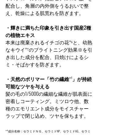
配合し、角層の内外側をうるおいで整
え、乾燥による肌荒れを防ぎます。
・輝きに満ちた印象を引き出す国産2種
の植物エキス
本来は廃棄されるイチゴの花*⁶と、幼熟
なキウイ*⁷のブライトニング効果※を引
き出した成分を配合、日焼けによるシ
ミ・そばかすを防ぎます。
・天然のポリマー「竹の繊維
*¹
」が持続
可能なツヤを与える
髪の毛の1/5000の繊細な繊維が肌表面に
密着しコーティング。ミツロウ他、数
種のエモリエント成分をモイスチャー
ラップで閉じ込め、ツヤを保ちます。
*⁴成分名称：セラミドＮＧ、セラミドNP、セラミドAG、セラミ