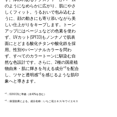
のようになめらかに広がり、肌にやさ
しくフィット。うるおいで包み込むよ
うに、顔の動きにも寄り添いながら美
しい仕上がりをキープします。トーン
アップにはベージュなどの色素を使わ
ず、UVカット(SPF33)もノンナノで肌表
面にとどまる酸化チタンや酸化鉄を採
用。性別やパーソナルカラーを問わ
ず、すべてのカラートーンに馴染む自
然な色設計です。さらに、2種の国産植
物由来・肌に輝きを与える成分*³を配合
し、ツヤと透明感*³を感じるような肌印
象へと導きます。
*²：ISO16128に準拠（水40%を含む）
*³：保湿効果による。成分名称：いちご花エキス/キウイエキス