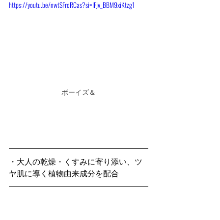
https://youtu.be/nwtSFroRCas?si=IFjv_BBM9xiKtzg1
ボーイズ＆
・大人の乾燥・くすみに寄り添い、ツ
ヤ肌に導く植物由来成分を配合