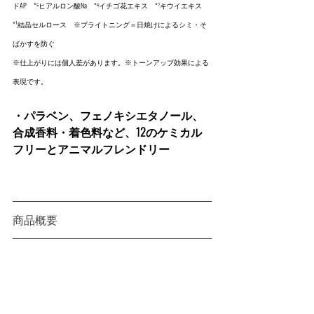
ドAP　*⁵ヒアルロン酸Na　*⁶イチゴ花エキス　*⁷キウイエキス
*¹結晶セルロース　※ブライトニング＝日焼けによるシミ・そ
ばかすを防ぐ
※仕上がりには個人差があります。※トーンアップ効果による
表現です。
・パラベン、フェノキシエタノール、
合成香料・着色料など、12のケミカル
フリーとアニマルフレンドリー
商品概要