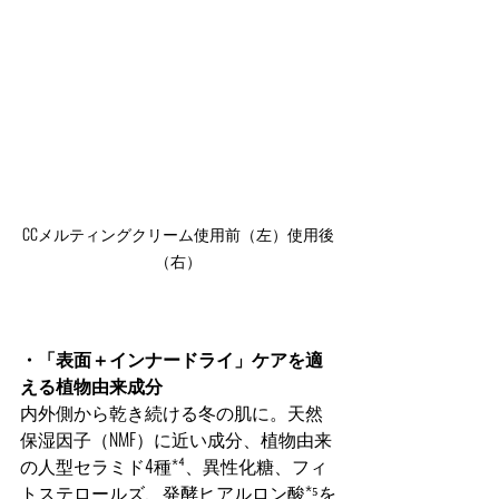
CCメルティングクリーム使用前（左）使用後
（右）
・「表面＋インナードライ」ケアを適
える植物由来成分
内外側から乾き続ける冬の肌に。天然
保湿因子（NMF）に近い成分、植物由来
の人型セラミド4種*⁴、異性化糖、フィ
トステロールズ、発酵ヒアルロン酸*⁵を