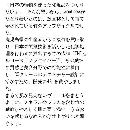
「日本の植物を使った化粧品をつくり
たい」——そんな想いから、wood-nessが
たどり着いたのは、放置林として持て
余されている竹のアップサイクルでし
た。
鹿児島県の生産者から直接竹を買い取
り、日本の製紙技術を活かした化学処
理を行わずに抽出する竹の繊維「CNF(セ
ルロースナノファイバー)*¹」その繊細
な質感と美容分野での可能性に着目
し、CCクリームのテクスチャー設計に
活かすため、開発に4年を費やしまし
た。
まるで肌が見えないヴェールをまとう
ように、ミネラルやシリカを含む竹の
繊維がやさしく肌に寄り添い、うるお
いを感じるなめらかな仕上がりへと導
きます。