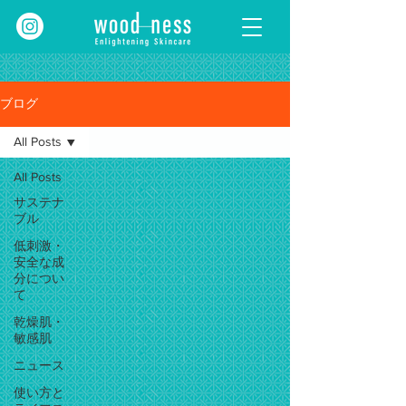
ブログ
All Posts
All Posts
サステナ
ブル
低刺激・
安全な成
分につい
て
乾燥肌・
敏感肌
ニュース
使い方と