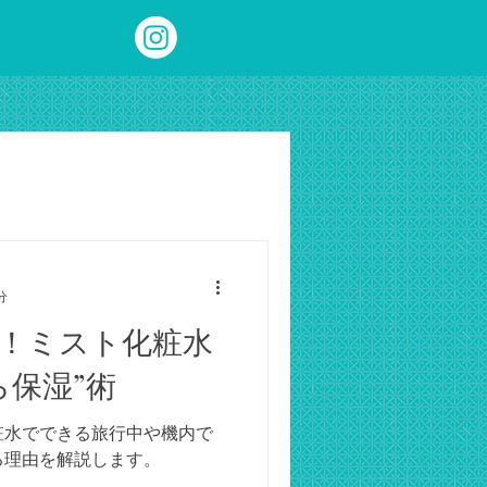
分
！ミスト化粧水
ら保湿”術
粧水でできる旅行中や機内で
る理由を解説します。