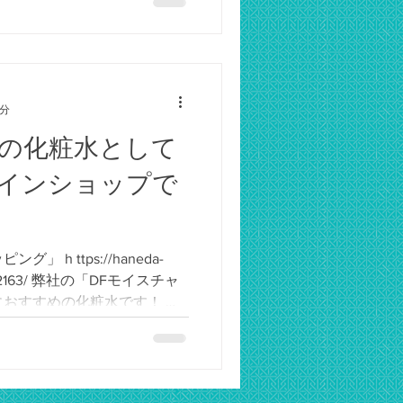
3分
の化粧水として
インショップで
 h ttps://haneda-
781362163/ 弊社の「DFモイスチャ
おすすめの化粧水です！ 特
燥しますよね。...