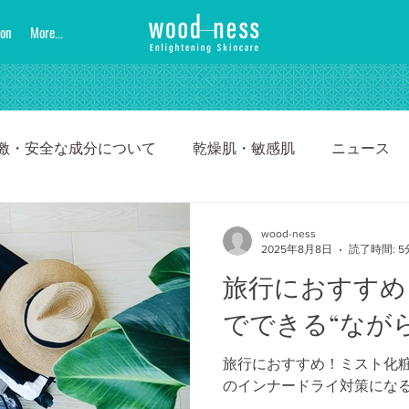
ion
More...
激・安全な成分について
乾燥肌・敏感肌
ニュース
ギフト・贈り物
旅行
wood-ness
2025年8月8日
読了時間: 5
旅行におすすめ
でできる“なが
旅行におすすめ！ミスト化
のインナードライ対策にな